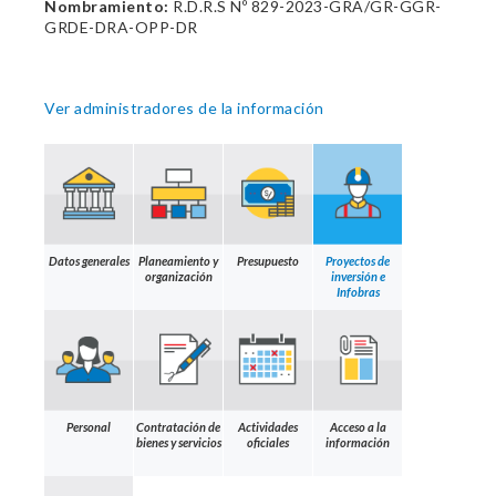
Nombramiento:
R.D.R.S Nº 829-2023-GRA/GR-GGR-
GRDE-DRA-OPP-DR
Ver administradores de la información
Datos generales
Planeamiento y
Presupuesto
Proyectos de
organización
inversión e
Infobras
Personal
Contratación de
Actividades
Acceso a la
bienes y servicios
oficiales
información