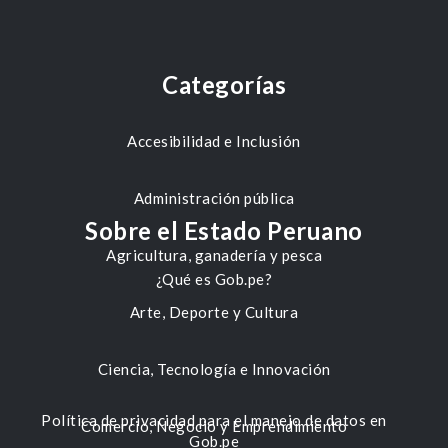
Categorías
Accesibilidad e Inclusión
Administración pública
Sobre el Estado Peruano
Agricultura, ganadería y pesca
¿Qué es Gob.pe?
Arte, Deporte y Cultura
Ciencia, Tecnología e Innovación
Política de privacidad para el manejo de datos en
Comercio, Negocio y Emprendimiento
Gob.pe