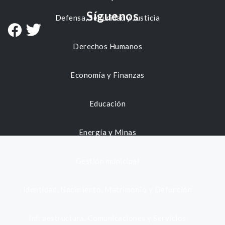
Síguenos
Defensa, Seguridad y Justicia
Derechos Humanos
Economía y Finanzas
Educación
Energía y Minas
Gestión municipal
Identidad, Nacimiento, Matrimonio y Defunción
Infraestructura, Comunicaciones y Servicios