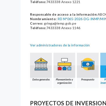
Teléfono:
7433338 Anexo 1221
Responsable de acceso a la información:
ABOG
Nombramiento:
RD N°065-2026-DG-INMP/MI
Correo:
griega@iemp.gob.pe
Teléfono:
7433338 Anexo 1146
Ver administradores de la información
Datos generales
Planeamiento y
Presupuesto
P
organización
inver
PROYECTOS DE INVERSION