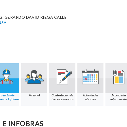
. GERARDO DAVID RIEGA CALLE
NSA
royectos de
Personal
Contratación de
Actividades
Acceso a la
sión e Infobras
bienes y servicios
oficiales
información
 E INFOBRAS