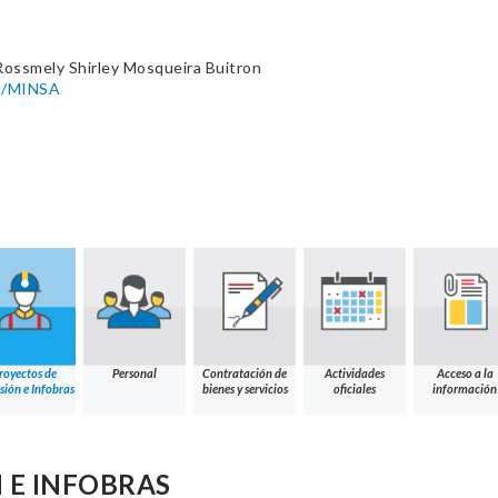
Rossmely Shirley Mosqueira Buitron
H/MINSA
royectos de
Personal
Contratación de
Actividades
Acceso a la
sión e Infobras
bienes y servicios
oficiales
información
 E INFOBRAS