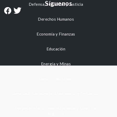
Síguenos
Defensa, Seguridad y Justicia
Derechos Humanos
Economía y Finanzas
Educación
Energía y Minas
Gestión municipal
Identidad, Nacimiento, Matrimonio y Defunción
Infraestructura, Comunicaciones y Servicios
Públicos