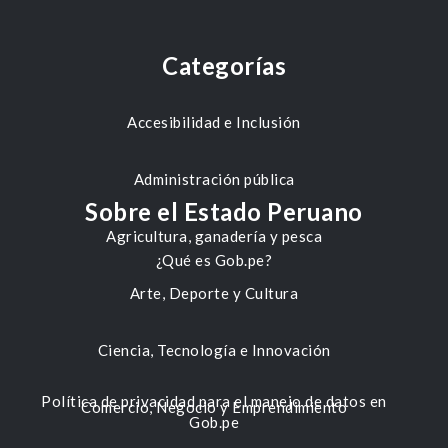
Categorías
Accesibilidad e Inclusión
Administración pública
Sobre el Estado Peruano
Agricultura, ganadería y pesca
¿Qué es Gob.pe?
Arte, Deporte y Cultura
Ciencia, Tecnología e Innovación
Política de privacidad para el manejo de datos en
Comercio, Negocio y Emprendimiento
Gob.pe