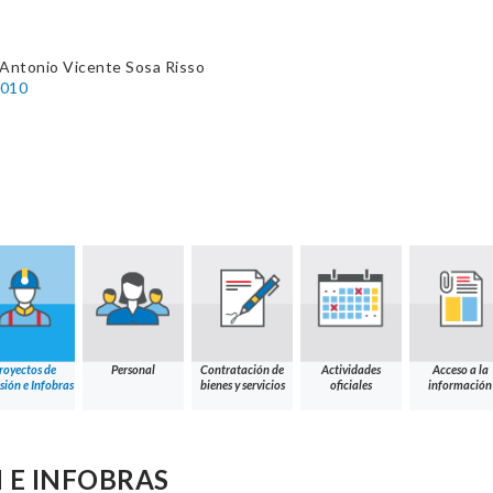
 Antonio Vicente Sosa Risso
2010
royectos de
Personal
Contratación de
Actividades
Acceso a la
sión e Infobras
bienes y servicios
oficiales
información
 E INFOBRAS