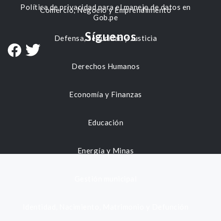
Política de privacidad para el manejo de datos en
Comercio, Negocio y Emprendimiento
Gob.pe
Síguenos
Defensa, Seguridad y Justicia
Derechos Humanos
Economía y Finanzas
Educación
Energía y Minas
Gestión municipal
Identidad, Nacimiento, Matrimonio y Defunción