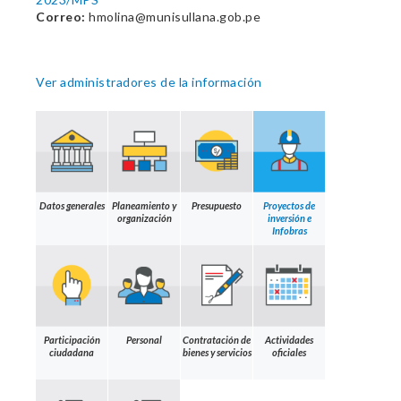
Correo:
hmolina@munisullana.gob.pe
Ver administradores de la información
Datos generales
Planeamiento y
Presupuesto
Proyectos de
organización
inversión e
Infobras
Participación
Personal
Contratación de
Actividades
ciudadana
bienes y servicios
oficiales