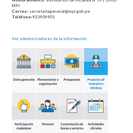
MPI
Correo:
secretariageneral@mpi.gob.pe
Teléfono:
933909901
Ver administradores de la información
Datos generales
Planeamiento y
Presupuesto
Proyectos de
organización
inversión e
Infobras
Participación
Personal
Contratación de
Actividades
ciudadana
bienes y servicios
oficiales