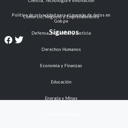
Ciencia, Tecnología e Innovación
Política de privacidad para el manejo de datos en
Comercio, Negocio y Emprendimiento
Gob.pe
Síguenos
Defensa, Seguridad y Justicia
Derechos Humanos
Economía y Finanzas
Educación
Energía y Minas
Gestión municipal