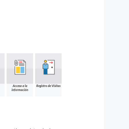
Acceso a la
Registro de Visitas
información