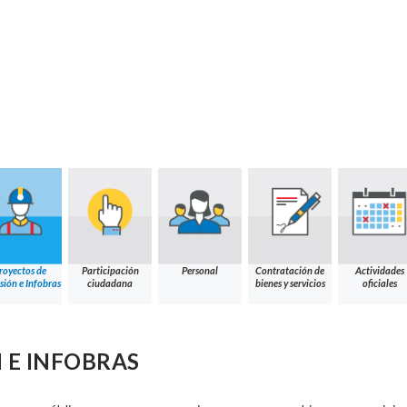
royectos de
Participación
Personal
Contratación de
Actividades
sión e Infobras
ciudadana
bienes y servicios
oficiales
 E INFOBRAS