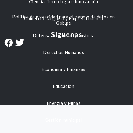
Ciencia, Tecnología e Innovación
Política de privacidad para el manejo de datos en
Comercio, Negocio y Emprendimiento
Gob.pe
Síguenos
Defensa, Seguridad y Justicia
Derechos Humanos
Economía y Finanzas
Educación
Energía y Minas
Gestión municipal