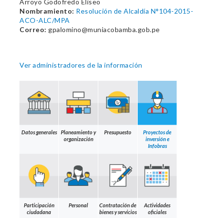
Arroyo Godofredo Eliseo
Nombramiento:
Resolución de Alcaldía N°104-2015-
ACO-ALC/MPA
Correo:
gpalomino@muniacobamba.gob.pe
Ver administradores de la información
Datos generales
Planeamiento y
Presupuesto
Proyectos de
organización
inversión e
Infobras
Participación
Personal
Contratación de
Actividades
ciudadana
bienes y servicios
oficiales