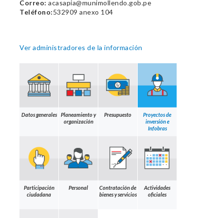
Correo:
acasapia@munimollendo.gob.pe
Teléfono:
532909 anexo 104
Ver administradores de la información
Datos generales
Planeamiento y
Presupuesto
Proyectos de
organización
inversión e
Infobras
Participación
Personal
Contratación de
Actividades
ciudadana
bienes y servicios
oficiales