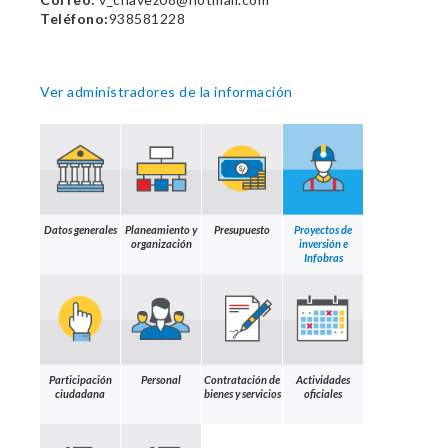
Teléfono:
938581228
Ver administradores de la información
Datos generales
Planeamiento y
Presupuesto
Proyectos de
organización
inversión e
Infobras
Participación
Personal
Contratación de
Actividades
ciudadana
bienes y servicios
oficiales