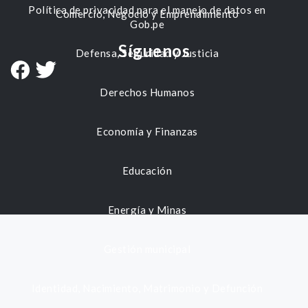
Política de privacidad para el manejo de datos en
Comercio, Negocio y Emprendimiento
Gob.pe
Síguenos
Defensa, Seguridad y Justicia
Derechos Humanos
Economía y Finanzas
Educación
Energía y Minas
Gestión municipal
Identidad, Nacimiento, Matrimonio y Defunción