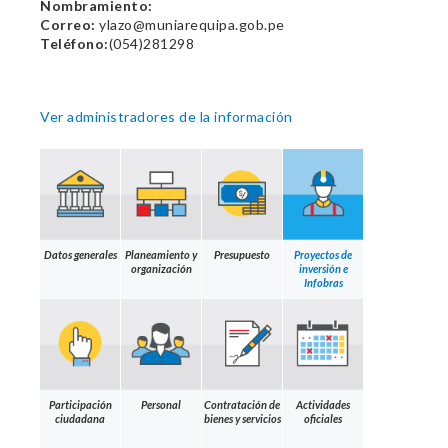
Nombramiento:
Correo:
ylazo@muniarequipa.gob.pe
Teléfono:
(054)281298
Ver administradores de la información
Datos generales
Planeamiento y
Presupuesto
Proyectos de
organización
inversión e
Infobras
Participación
Personal
Contratación de
Actividades
ciudadana
bienes y servicios
oficiales