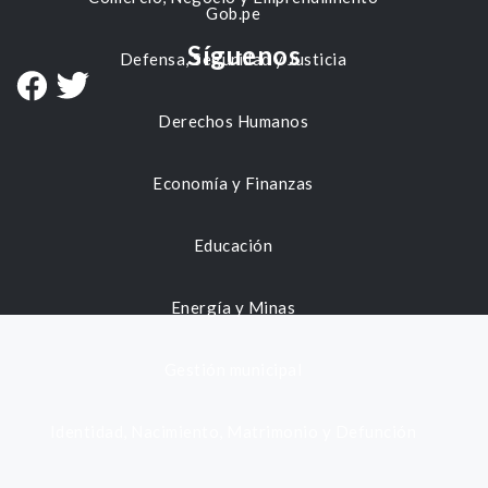
Gob.pe
Síguenos
Defensa, Seguridad y Justicia
Derechos Humanos
Economía y Finanzas
Educación
Energía y Minas
Gestión municipal
Identidad, Nacimiento, Matrimonio y Defunción