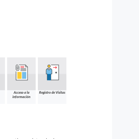
Acceso a la
Registro de Visitas
información