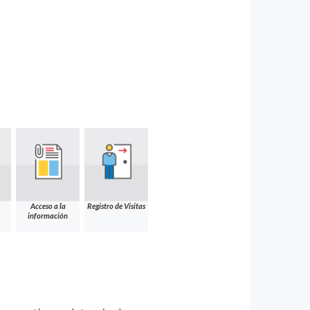
Acceso a la
Registro de Visitas
información