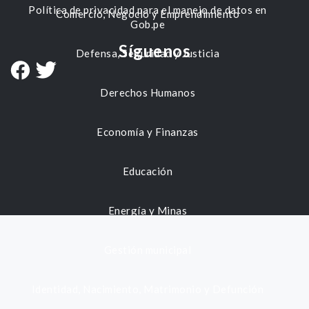
Política de privacidad para el manejo de datos en
Comercio, Negocio y Emprendimiento
Gob.pe
Síguenos
Defensa, Seguridad y Justicia
Derechos Humanos
Economía y Finanzas
Educación
Energía y Minas
Gestión municipal
Identidad, Nacimiento, Matrimonio y Defunción