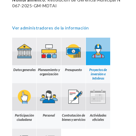
067-2025-GM-MDTAI
Ver administradores de la información
Datos generales
Planeamiento y
Presupuesto
Proyectos de
organización
inversión e
Infobras
Participación
Personal
Contratación de
Actividades
ciudadana
bienes y servicios
oficiales