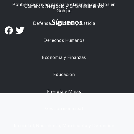
Política de privacidad para el manejo de datos en
Comercio, Negocio y Emprendimiento
Gob.pe
Síguenos
Defensa, Seguridad y Justicia
Derechos Humanos
Economía y Finanzas
Educación
Energía y Minas
Gestión municipal
Identidad, Nacimiento, Matrimonio y Defunción