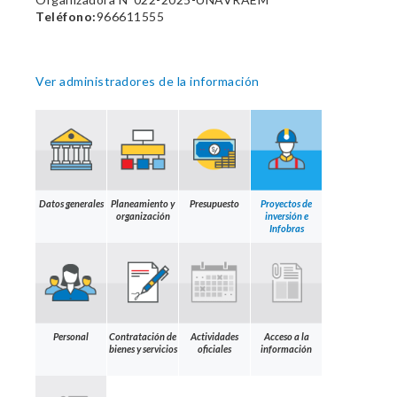
Teléfono:
966611555
Ver administradores de la información
Datos generales
Planeamiento y
Presupuesto
Proyectos de
organización
inversión e
Infobras
Personal
Contratación de
Actividades
Acceso a la
bienes y servicios
oficiales
información