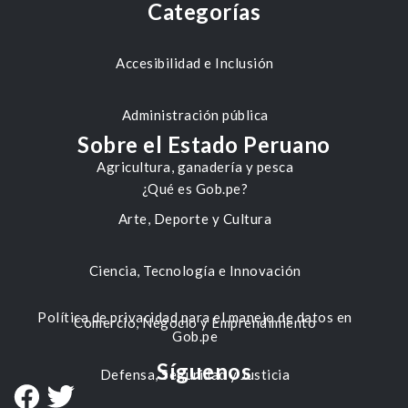
Categorías
Accesibilidad e Inclusión
Administración pública
Sobre el Estado Peruano
Agricultura, ganadería y pesca
¿Qué es Gob.pe?
Arte, Deporte y Cultura
Ciencia, Tecnología e Innovación
Política de privacidad para el manejo de datos en
Comercio, Negocio y Emprendimiento
Gob.pe
Síguenos
Defensa, Seguridad y Justicia