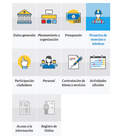
Datos generales
Planeamiento y
Presupuesto
Proyectos de
organización
inversión e
Infobras
Participación
Personal
Contratación de
Actividades
ciudadana
bienes y servicios
oficiales
Acceso a la
Registro de
información
Visitas