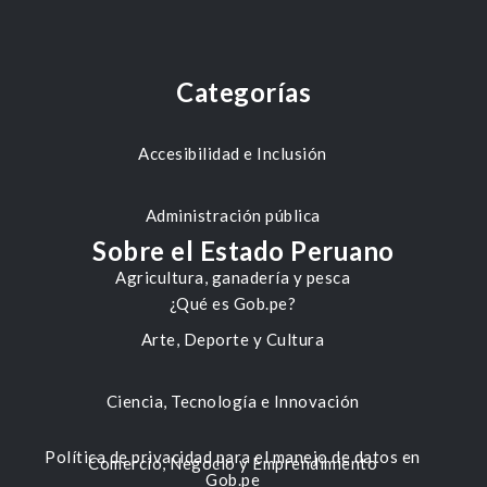
Categorías
Accesibilidad e Inclusión
Administración pública
Sobre el Estado Peruano
Agricultura, ganadería y pesca
¿Qué es Gob.pe?
Arte, Deporte y Cultura
Ciencia, Tecnología e Innovación
Política de privacidad para el manejo de datos en
Comercio, Negocio y Emprendimiento
Gob.pe