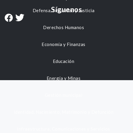
Síguenos
Defensa, Seguridad y Justicia
Derechos Humanos
Economía y Finanzas
Educación
Energía y Minas
Gestión municipal
Identidad, Nacimiento, Matrimonio y Defunción
Infraestructura, Comunicaciones y Servicios