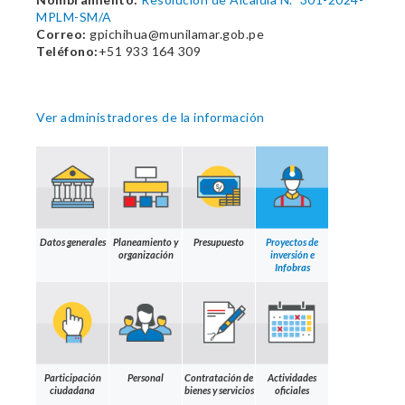
MPLM-SM/A
Correo:
gpichihua@munilamar.gob.pe
Teléfono:
+51 933 164 309
Ver administradores de la información
Datos generales
Planeamiento y
Presupuesto
Proyectos de
organización
inversión e
Infobras
Participación
Personal
Contratación de
Actividades
ciudadana
bienes y servicios
oficiales