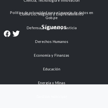
Ciencia, Tecnología e Innovación
Política de privacidad para el manejo de datos en
Comercio, Negocio y Emprendimiento
Gob.pe
Síguenos
Defensa, Seguridad y Justicia
Derechos Humanos
Economía y Finanzas
Educación
Energía y Minas
Gestión municipal