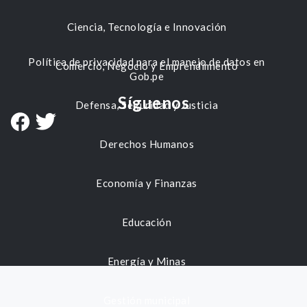
Ciencia, Tecnología e Innovación
Política de privacidad para el manejo de datos en
Comercio, Negocio y Emprendimiento
Gob.pe
Síguenos
Defensa, Seguridad y Justicia
Derechos Humanos
Economía y Finanzas
Educación
Energía y Minas
Gestión municipal