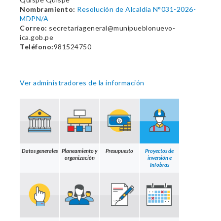
Nombramiento:
Resolución de Alcaldía N°031-2026-
MDPN/A
Correo:
secretariageneral@munipueblonuevo-
ica.gob.pe
Teléfono:
981524750
Ver administradores de la información
Datos generales
Planeamiento y
Presupuesto
Proyectos de
organización
inversión e
Infobras