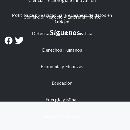
Ciencia, Tecnología e Innovación
Política de privacidad para el manejo de datos en
Comercio, Negocio y Emprendimiento
Gob.pe
Síguenos
Defensa, Seguridad y Justicia
Derechos Humanos
Economía y Finanzas
Educación
Energía y Minas
Gestión municipal