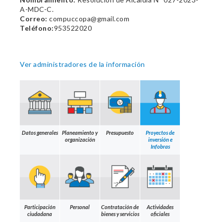
A-MDC-C.
Correo:
compuccopa@gmail.com
Teléfono:
953522020
Ver administradores de la información
Datos generales
Planeamiento y
Presupuesto
Proyectos de
organización
inversión e
Infobras
Participación
Personal
Contratación de
Actividades
ciudadana
bienes y servicios
oficiales