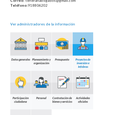
Correo:
teheranabogados@gmail.com
Teléfono:
918806202
Ver administradores de la información
Datos generales
Planeamiento y
Presupuesto
Proyectos de
organización
inversión e
Infobras
Participación
Personal
Contratación de
Actividades
ciudadana
bienes y servicios
oficiales