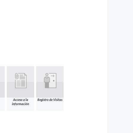
Acceso a la
Registro de Visitas
información