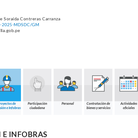
e Soraida Contreras Carranza
053-2025-MDSDC/GM
la.gob.pe
royectos de
Participación
Personal
Contratación de
Actividades
sión e Infobras
ciudadana
bienes y servicios
oficiales
 E INFOBRAS