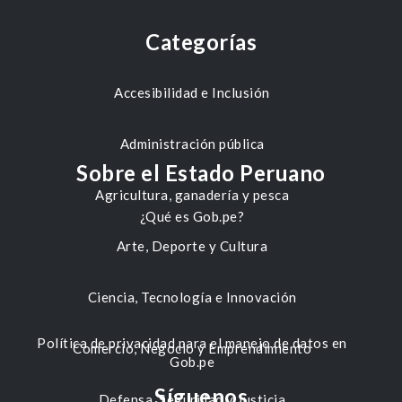
Categorías
Accesibilidad e Inclusión
Administración pública
Sobre el Estado Peruano
Agricultura, ganadería y pesca
¿Qué es Gob.pe?
Arte, Deporte y Cultura
Ciencia, Tecnología e Innovación
Política de privacidad para el manejo de datos en
Comercio, Negocio y Emprendimiento
Gob.pe
Síguenos
Defensa, Seguridad y Justicia