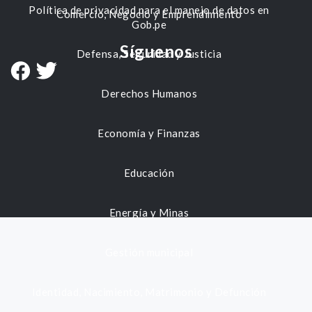
Política de privacidad para el manejo de datos en
Comercio, Negocio y Emprendimiento
Gob.pe
Síguenos
Defensa, Seguridad y Justicia
Derechos Humanos
Economía y Finanzas
Educación
Energía y Minas
Gestión municipal
Identidad, Nacimiento, Matrimonio y Defunción