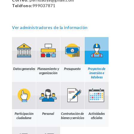
Teléfono:
999037871
Ver administradores de la información
Datos generales
Planeamiento y
Presupuesto
Proyectos de
organización
inversión e
Infobras
Participación
Personal
Contratación de
Actividades
ciudadana
bienes y servicios
oficiales