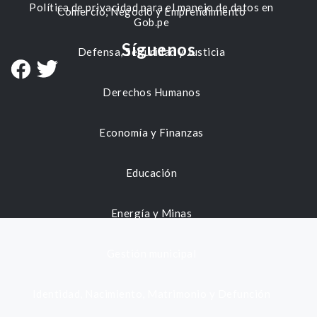
Política de privacidad para el manejo de datos en
Comercio, Negocio y Emprendimiento
Gob.pe
Síguenos
Defensa, Seguridad y Justicia
Derechos Humanos
Economía y Finanzas
Educación
Energía y Minas
Gestión municipal
Identidad, Nacimiento, Matrimonio y Defunción