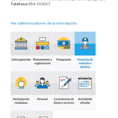
Teléfono:
054-555017
Ver administradores de la información
Datos generales
Planeamiento y
Presupuesto
Proyectos de
organización
inversión e
Infobras
Participación
Personal
Contratación de
Actividades
ciudadana
bienes y servicios
oficiales