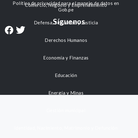
Política de privacidad para el manejo de datos en
Comercio, Negocio y Emprendimiento
Gob.pe
Síguenos
Defensa, Seguridad y Justicia
Derechos Humanos
Economía y Finanzas
Educación
Energía y Minas
Gestión municipal
Identidad, Nacimiento, Matrimonio y Defunción