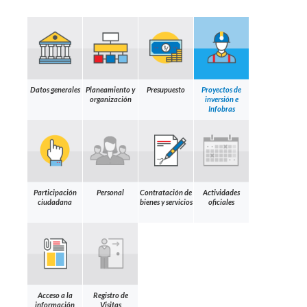
Datos generales
Planeamiento y
Presupuesto
Proyectos de
organización
inversión e
Infobras
Participación
Personal
Contratación de
Actividades
ciudadana
bienes y servicios
oficiales
Acceso a la
Registro de
información
Visitas