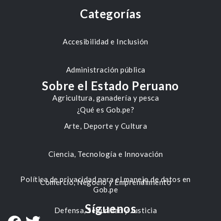
Categorías
Accesibilidad e Inclusión
Administración pública
Sobre el Estado Peruano
Agricultura, ganadería y pesca
¿Qué es Gob.pe?
Arte, Deporte y Cultura
Ciencia, Tecnología e Innovación
Política de privacidad para el manejo de datos en
Comercio, Negocio y Emprendimiento
Gob.pe
Síguenos
Defensa, Seguridad y Justicia