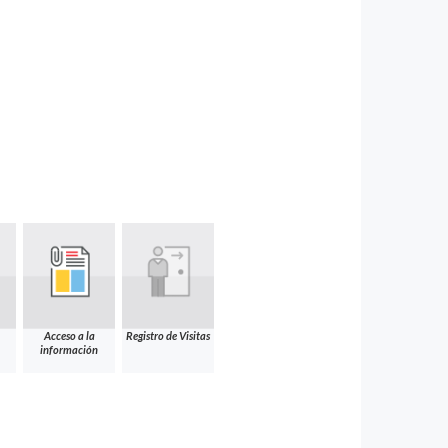
Acceso a la
Registro de Visitas
información