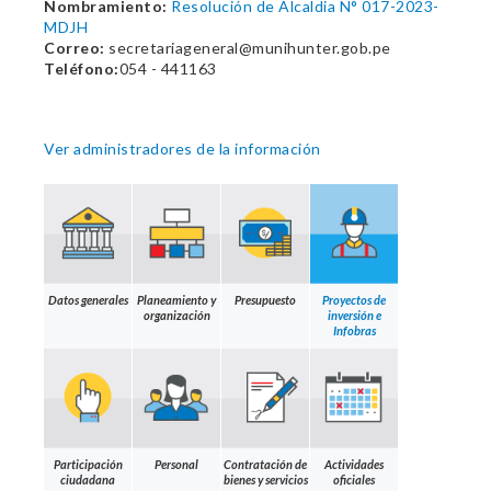
Nombramiento:
Resolución de Alcaldia N° 017-2023-
MDJH
Correo:
secretariageneral@munihunter.gob.pe
Teléfono:
054 - 441163
Ver administradores de la información
Datos generales
Planeamiento y
Presupuesto
Proyectos de
organización
inversión e
Infobras
Participación
Personal
Contratación de
Actividades
ciudadana
bienes y servicios
oficiales