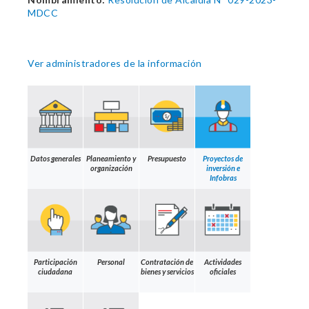
MDCC
Ver administradores de la información
Datos generales
Planeamiento y
Presupuesto
Proyectos de
organización
inversión e
Infobras
Participación
Personal
Contratación de
Actividades
ciudadana
bienes y servicios
oficiales