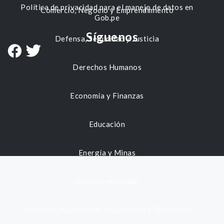
Política de privacidad para el manejo de datos en
Comercio, Negocio y Emprendimiento
Gob.pe
Síguenos
Defensa, Seguridad y Justicia
Derechos Humanos
Economía y Finanzas
Educación
Energía y Minas
Gestión municipal
Identidad, Nacimiento, Matrimonio y Defunción