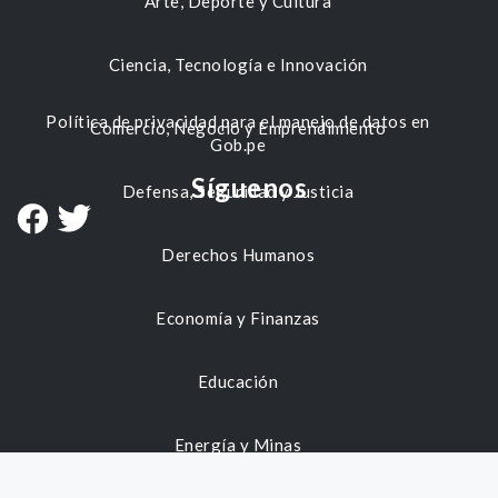
Arte, Deporte y Cultura
Ciencia, Tecnología e Innovación
Política de privacidad para el manejo de datos en
Comercio, Negocio y Emprendimiento
Gob.pe
Síguenos
Defensa, Seguridad y Justicia
Derechos Humanos
Economía y Finanzas
Educación
Energía y Minas