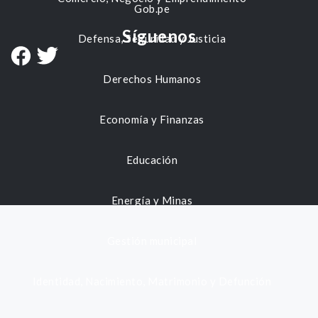
Gob.pe
Síguenos
Defensa, Seguridad y Justicia
Derechos Humanos
Economía y Finanzas
Educación
Energía y Minas
Gestión municipal
Identidad, Nacimiento, Matrimonio y Defunción