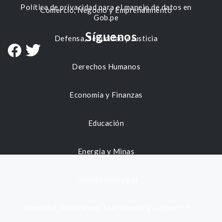
Política de privacidad para el manejo de datos en
Comercio, Negocio y Emprendimiento
Gob.pe
Síguenos
Defensa, Seguridad y Justicia
Derechos Humanos
Economía y Finanzas
Educación
Energía y Minas
Gestión municipal
Identidad, Nacimiento, Matrimonio y Defunción