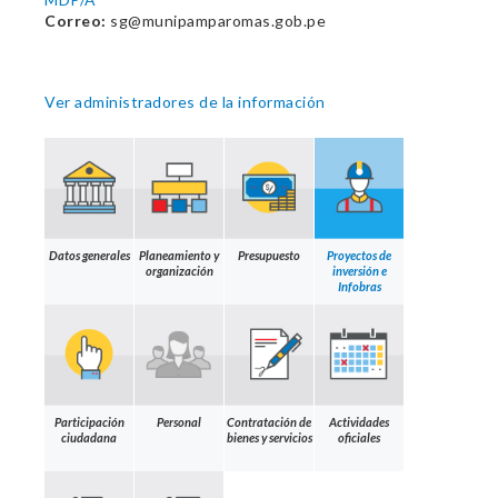
Correo:
sg@munipamparomas.gob.pe
Ver administradores de la información
Datos generales
Planeamiento y
Presupuesto
Proyectos de
organización
inversión e
Infobras
Participación
Personal
Contratación de
Actividades
ciudadana
bienes y servicios
oficiales