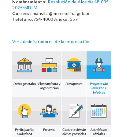
Nombramiento:
Resolución de Alcaldía N° 035-
2025/MDLM
Correo:
cmansilla@munimolina.gob.pe
Teléfono:
754-4000 Anexo: 357
Ver administradores de la información
Datos generales
Planeamiento y
Presupuesto
Proyectos de
organización
inversión e
Infobras
Participación
Personal
Contratación de
Actividades
ciudadana
bienes y servicios
oficiales