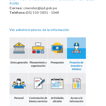
P/IPD
Correo:
cmendez@ipd.gob.pe
Teléfono:
(01) 510-1831 - 1064
Ver administradores de la información
Datos generales
Planeamiento y
Presupuesto
Proyectos de
organización
inversión e
Infobras
Personal
Contratación de
Actividades
Acceso a la
bienes y servicios
oficiales
información