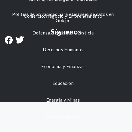
Política de privacidad para el manejo de datos en
Comercio, Negocio y Emprendimiento
Gob.pe
Síguenos
Defensa, Seguridad y Justicia
Derechos Humanos
Economía y Finanzas
Educación
Energía y Minas
Gestión municipal