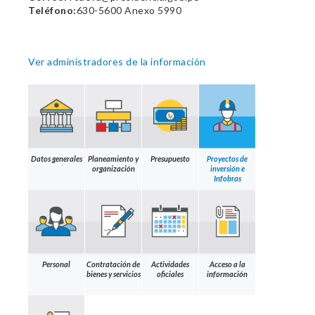
Teléfono:
630-5600 Anexo 5990
Ver administradores de la información
Datos generales
Planeamiento y
Presupuesto
Proyectos de
organización
inversión e
Infobras
Personal
Contratación de
Actividades
Acceso a la
bienes y servicios
oficiales
información