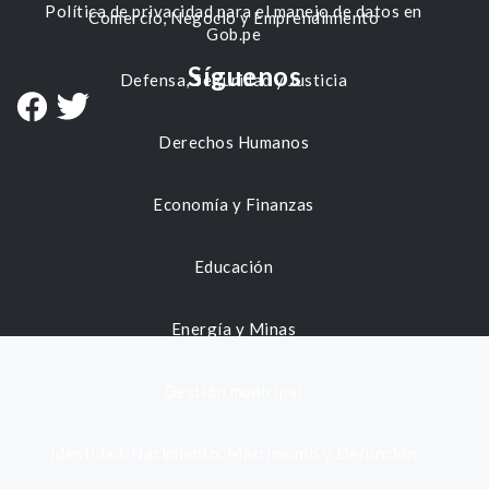
Política de privacidad para el manejo de datos en
Comercio, Negocio y Emprendimiento
Gob.pe
Síguenos
Defensa, Seguridad y Justicia
Derechos Humanos
Economía y Finanzas
Educación
Energía y Minas
Gestión municipal
Identidad, Nacimiento, Matrimonio y Defunción