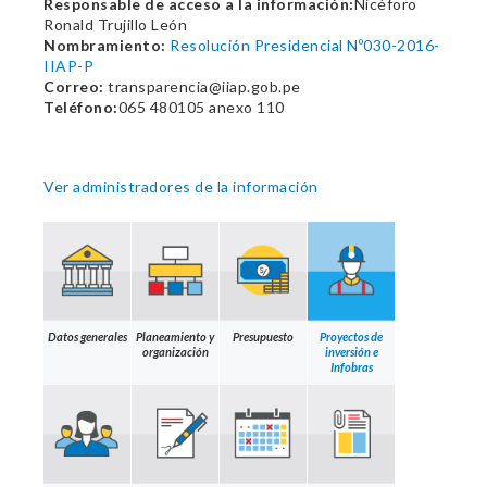
Responsable de acceso a la información:
Nicéforo
Ronald Trujillo León
Nombramiento:
Resolución Presidencial Nº030-2016-
IIAP-P
Correo:
transparencia@iiap.gob.pe
Teléfono:
065 480105 anexo 110
Ver administradores de la información
Datos generales
Planeamiento y
Presupuesto
Proyectos de
organización
inversión e
Infobras