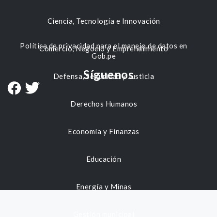
Ciencia, Tecnología e Innovación
Política de privacidad para el manejo de datos en
Comercio, Negocio y Emprendimiento
Gob.pe
Síguenos
Defensa, Seguridad y Justicia
Derechos Humanos
Economía y Finanzas
Educación
Energía y Minas
Gestión municipal