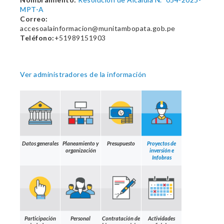
MPT-A
Correo:
accesoalainformacion@munitambopata.gob.pe
Teléfono:
+51989151903
Ver administradores de la información
Datos generales
Planeamiento y
Presupuesto
Proyectos de
organización
inversión e
Infobras
Participación
Personal
Contratación de
Actividades