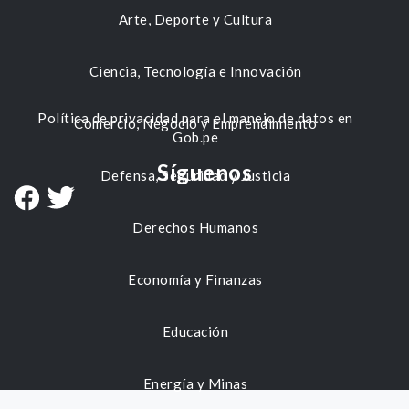
Arte, Deporte y Cultura
Ciencia, Tecnología e Innovación
Política de privacidad para el manejo de datos en
Comercio, Negocio y Emprendimiento
Gob.pe
Síguenos
Defensa, Seguridad y Justicia
Derechos Humanos
Economía y Finanzas
Educación
Energía y Minas