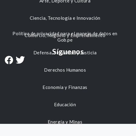
Arte, Deporte y Cultura
Ciencia, Tecnología e Innovación
Política de privacidad para el manejo de datos en
Comercio, Negocio y Emprendimiento
Gob.pe
Síguenos
Defensa, Seguridad y Justicia
Derechos Humanos
Economía y Finanzas
Educación
Energía y Minas