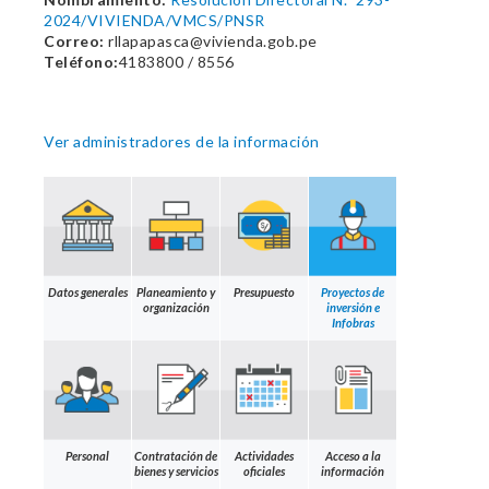
2024/VIVIENDA/VMCS/PNSR
Correo:
rllapapasca@vivienda.gob.pe
Teléfono:
4183800 / 8556
Ver administradores de la información
Datos generales
Planeamiento y
Presupuesto
Proyectos de
organización
inversión e
Infobras
Personal
Contratación de
Actividades
Acceso a la
bienes y servicios
oficiales
información