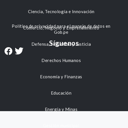
Ciencia, Tecnología e Innovación
Política de privacidad para el manejo de datos en
Comercio, Negocio y Emprendimiento
Gob.pe
Síguenos
Defensa, Seguridad y Justicia
Derechos Humanos
Economía y Finanzas
Educación
Energía y Minas
Gestión municipal