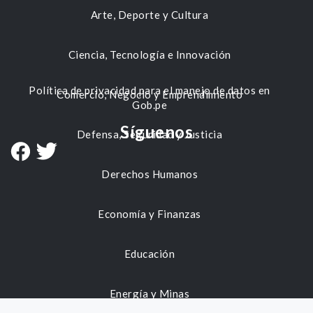
Arte, Deporte y Cultura
Ciencia, Tecnología e Innovación
Política de privacidad para el manejo de datos en
Comercio, Negocio y Emprendimiento
Gob.pe
Síguenos
Defensa, Seguridad y Justicia
Derechos Humanos
Economía y Finanzas
Educación
Energía y Minas