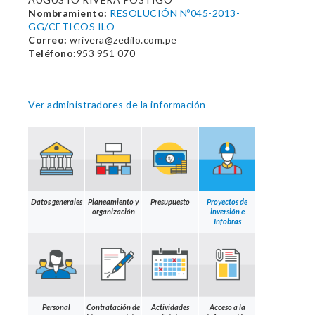
Nombramiento:
RESOLUCIÓN Nº045-2013-
GG/CETICOS ILO
Correo:
wrivera@zedilo.com.pe
Teléfono:
953 951 070
Ver administradores de la información
Datos generales
Planeamiento y
Presupuesto
Proyectos de
organización
inversión e
Infobras
Personal
Contratación de
Actividades
Acceso a la