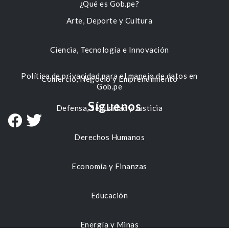
¿Qué es Gob.pe?
Arte, Deporte y Cultura
Ciencia, Tecnología e Innovación
Política de privacidad para el manejo de datos en
Comercio, Negocio y Emprendimiento
Gob.pe
Síguenos
Defensa, Seguridad y Justicia
Derechos Humanos
Economía y Finanzas
Educación
Energía y Minas