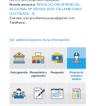
Nombramiento:
RESOLUCION GERENCIAL
REGIONAL N° 001018-2025-GR.LAMB/GRED
[515702426 - 3]
Correo:
pte.gredlambayeque@gmail.com
Teléfono:
.
Ver administradores de la información
Datos generales
Planeamiento y
Presupuesto
Proyectos de
organización
inversión e
Infobras