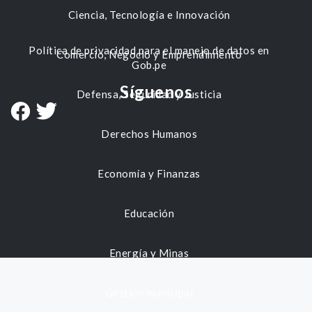
Ciencia, Tecnología e Innovación
Política de privacidad para el manejo de datos en
Comercio, Negocio y Emprendimiento
Gob.pe
Síguenos
Defensa, Seguridad y Justicia
Derechos Humanos
Economía y Finanzas
Educación
Energía y Minas
Gestión municipal