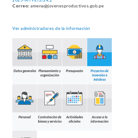
Correo:
amena@jovenesproductivos.gob.pe
Ver administradores de la información
Datos generales
Planeamiento y
Presupuesto
Proyectos de
organización
inversión e
Infobras
Personal
Contratación de
Actividades
Acceso a la
bienes y servicios
oficiales
información