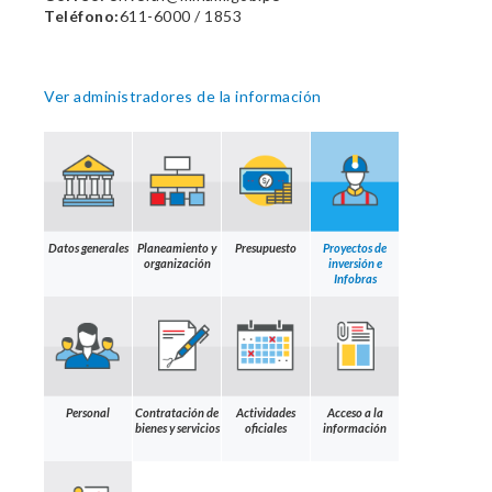
Teléfono:
611-6000 / 1853
Ver administradores de la información
Datos generales
Planeamiento y
Presupuesto
Proyectos de
organización
inversión e
Infobras
Personal
Contratación de
Actividades
Acceso a la
bienes y servicios
oficiales
información