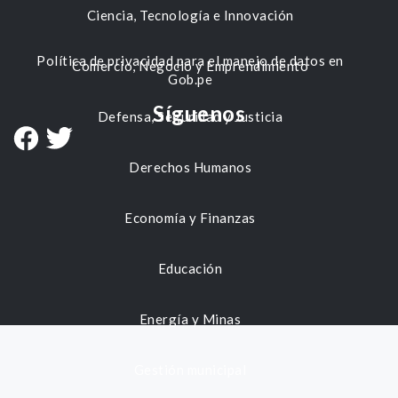
Ciencia, Tecnología e Innovación
Política de privacidad para el manejo de datos en
Comercio, Negocio y Emprendimiento
Gob.pe
Síguenos
Defensa, Seguridad y Justicia
Derechos Humanos
Economía y Finanzas
Educación
Energía y Minas
Gestión municipal