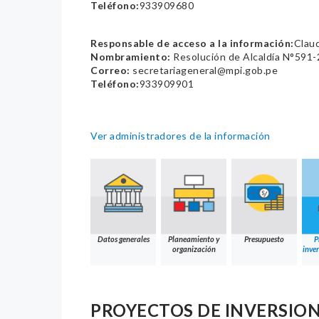
Teléfono:
933909680
Responsable de acceso a la información:
Claud
Nombramiento:
Resolución de Alcaldía N°591
Correo:
secretariageneral@mpi.gob.pe
Teléfono:
933909901
Ver administradores de la información
Datos generales
Planeamiento y
Presupuesto
P
organización
inver
PROYECTOS DE INVERSIO