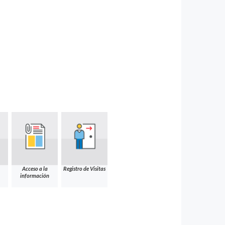
Acceso a la
Registro de Visitas
información