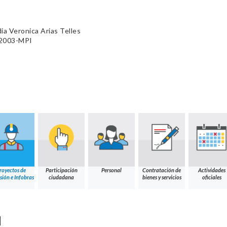
ia Veronica Arias Telles
-2003-MPI
royectos de
Participación
Personal
Contratación de
Actividades
sión e Infobras
ciudadana
bienes y servicios
oficiales
N