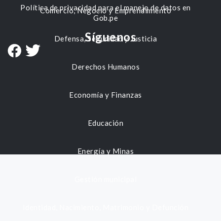
Política de privacidad para el manejo de datos en
Comercio, Negocio y Emprendimiento
Gob.pe
Síguenos
Defensa, Seguridad y Justicia
Derechos Humanos
Economía y Finanzas
Educación
Energía y Minas
Gestión municipal
Identidad, Nacimiento, Matrimonio y Defunción