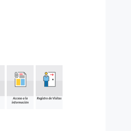
Acceso a la
Registro de Visitas
información