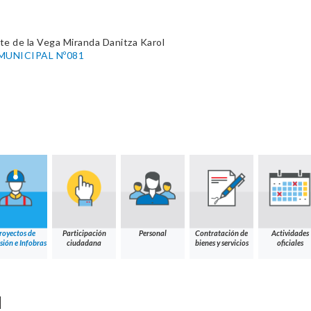
e de la Vega Miranda Danitza Karol
MUNICIPAL Nº081
royectos de
Participación
Personal
Contratación de
Actividades
sión e Infobras
ciudadana
bienes y servicios
oficiales
N