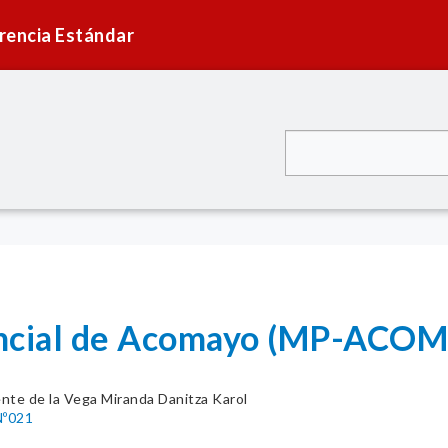
rencia Estándar
incial de Acomayo (MP-ACO
nte de la Vega Miranda Danitza Karol
º021